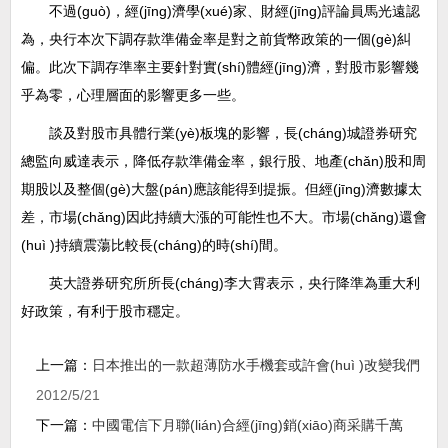
不過(guò)，經(jīng)濟學(xué)家、財經(jīng)評論員馬光遠認
為，央行本次下調存款準備金率是對之前貨幣政策的一個(gè)糾
偏。此次下調存準率主要針對實(shí)體經(jīng)濟，對股市影響幾
乎為零，心理層面的影響更多一些。
談及對股市具體行業(yè)板塊的影響，長(cháng)城證券研究
總監向威達表示，降低存款準備金率，銀行股、地產(chǎn)股和周
期股以及整個(gè)大盤(pán)應該能得到提振。但經(jīng)濟數據太
差，市場(chǎng)因此持續大漲的可能性也不大。市場(chǎng)還會
(huì )持續震蕩比較長(cháng)的時(shí)間。
英大證券研究所所長(cháng)李大霄表示，央行降準為重大利
好政策，有利于股市穩定。
上一篇：
日本推出的一款超薄防水手機套或許會(huì )改變我們
2012/5/21
下一篇：
中國電信下月聯(lián)合經(jīng)銷(xiāo)商采購千萬