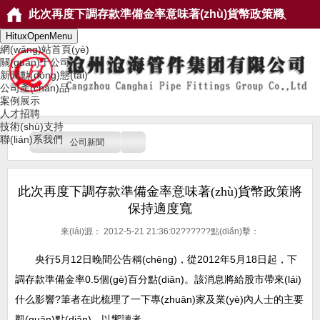
此次再度下調存款準備金率意味著(zhù)貨幣政策將
HituxOpenMenu
保持適度寬
網(wǎng)站首頁(yè)
關(guān)于公司
新聞動(dòng)態(tài)
公司產(chǎn)品
案例展示
人才招聘
技術(shù)支持
聯(lián)系我們
公司新聞
此次再度下調存款準備金率意味著(zhù)貨幣政策將
保持適度寬
來(lái)源：
2012-5-21 21:36:02??????點(diǎn)擊：
央行5月12日晚間公告稱(chēng)，從2012年5月18日起，下
調存款準備金率0.5個(gè)百分點(diǎn)。該消息將給股市帶來(lái)
什么影響?筆者在此梳理了一下專(zhuān)家及業(yè)內人士的主要
觀(guān)點(diǎn)，以饗讀者。