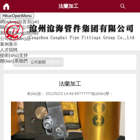
法蘭加工
HituxOpenMenu
網(wǎng)站首頁(yè)
關(guān)于公司
新聞動(dòng)態(tài)
公司產(chǎn)品
案例展示
人才招聘
技術(shù)支持
聯(lián)系我們
公司新聞
法蘭加工
來(lái)源：
2012/5/23 14:49:49??????點(diǎn)擊：