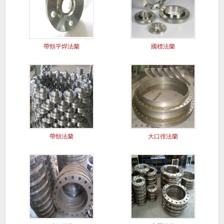
帶頸平焊法蘭
國標法蘭
帶頸法蘭
大口徑法蘭